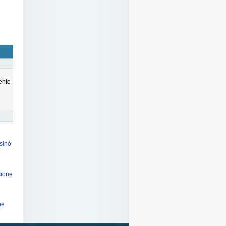
ente
na)
sinò
sione
ne