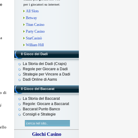
ce
per i giocatori su internet:
All Slots
Betway
Titan Casino
Party Casino
la
StarCasinò
William Hill
Il Gioco dei Dadi
La Storia dei Dadi (Craps)
Regole per Giocare a Dadi
Strategie per Vincere a Dadi
Dadi Online di Aams
Il Gioco del Baccarat
o di
La Storia del Baccarat
Regole: Giocare a Baccarat
i
Baccarat Punto Banco
Consigli e Strategie
ello
Giochi Casino