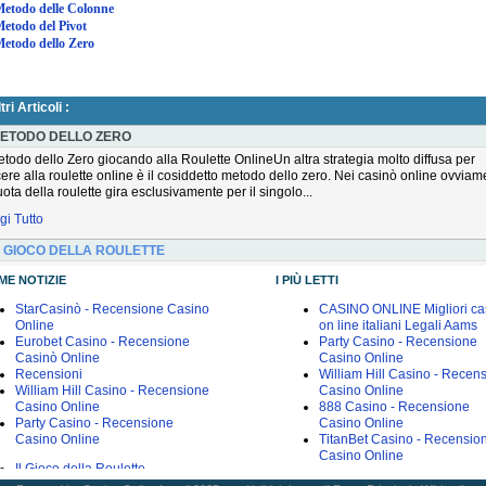
etodo delle Colonne
etodo del Pivot
etodo dello Zero
tri Articoli :
METODO DELLO ZERO
Metodo dello Zero giocando alla Roulette OnlineUn altra strategia molto diffusa per
cere alla roulette online è il cosiddetto metodo dello zero. Nei casinò online ovviam
uota della roulette gira esclusivamente per il singolo...
gi Tutto
IL GIOCO DELLA ROULETTE
ioco della Roulette OnlineLa roulette è un di origine italiana (la girella) introdotto in
ME NOTIZIE
I PIÙ LETTI
cia nel XVIII secolo.Consiste in un disco, diviso in 37 (o 38, nella roulette america
ori numerati da 0 a 36 e colorati alternativamente in...
StarCasinò - Recensione Casino
CASINO ONLINE Migliori ca
Online
on line italiani Legali Aams
gi Tutto
Eurobet Casino - Recensione
Party Casino - Recensione
Casinò Online
Casino Online
Recensioni
William Hill Casino - Recen
William Hill Casino - Recensione
Casino Online
Casino Online
888 Casino - Recensione
Party Casino - Recensione
Casino Online
Casino Online
TitanBet Casino - Recensio
Casino Online
Il Gioco della Roulette
Metodo dello Zero