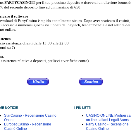
nus
PARTYCASINOIT
per il tuo prossimo deposito e riceverai un ulteriore bonus d
% del secondo deposito fino ad un massimo di €50.
ricare il software
download di PartyCasino è rapido e totalmente sicuro. Dopo aver scaricato il casinò,
ai accesso a numerosi giochi sviluppati da Playtech, leader mondiale nel settore dei
inò online.
istenza
cio assistenza clienti dalle 13:00 alle 22:00
orni su 7
:
sa:
 assistenza relativa a depositi, prelievi e verifiche conto)
ME NOTIZIE
I PIÙ LETTI
StarCasinò - Recensione Casino
CASINO ONLINE Migliori ca
Online
on line italiani Legali Aams
Eurobet Casino - Recensione
Party Casino - Recensione
Casinò Online
Casino Online