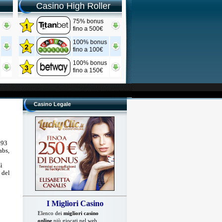
Casino High Roller
75% bonus
fino a 500€
100% bonus
fino a 100€
100% bonus
fino a 150€
Casino Legale
093
abs,
ì
 del
I Migliori Casino
Elenco dei
migliori casino
online
più giocati nel web