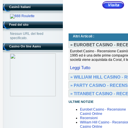
Casinò Italiani
Feed del sito
Nessun URL del feed
Altri Articoli :
specificato.
» EUROBET CASINO - REC
Casino On line Aams
Eurobet Casino - Recensione Casinò 
1995 ed è una delle prime compagnie
società viene acquistata da Coral, il 
Leggi Tutto
» WILLIAM HILL CASINO -
William Hill Casino - Recensione Ca
» PARTY CASINO - RECEN
William Hill è diventata una delle pi
Party Casino - Recensione Casino Onl
sportive e dei giochi a distanza al mo
» TITANBET CASINO - REC
marchio PartyCasinò ed è titolare d
Leggi Tutto
TitanBet Casino - Recensione Casino 
giochi si basano su piattaforma bwin.p
ULTIME NOTIZIE
applica nel dettaglio la normativa AAM
Leggi Tutto
conformità con la carta dei servizi, e
Eurobet Casino - Recensione
Casinò Online
Leggi Tutto
Recensioni
William Hill Casino - Recensio
Casino Online