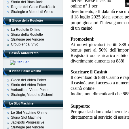
nel Bel Paese il casinò
Storia del BlackJack
online n° 1 per
Regole del Gioco BlackJack
divertimento, affidabilità e sicu
Strategie e Metodi di Gioco
il 18 luglio 2025 (data storica per
Il Gioco della Roulette
propri giocatori l’intera gamma 
di un casinò.
La Roulette Online
Storia della Roulette
Promozioni:
Strategie per Vincere
Ai nuovi giocatori iscritti 888
Croupier dal Vivo
bonus pari al 50% dell’impor
Casinò Autorizzato
Registrati ora e ricarica subito
divertimento aumenta su 888!
Scaricare il Casinò
Il Video Poker Online
Il download di 888 Casino è rap
Gioco del Video Poker
il casinò, avrai accesso a numero
Storia del Video Poker
casinò online.
Varianti del Video Poker
Inoltre, non dimenticarti che 8
Strategie, Metodi e Sistemi
Le Slot Machine
Supporto:
Per qualsiasi domanda inerente a
Le Slot Machine Online
direttamente al servizio di assis
Storia Slot Machine
Jackpots Progressive
Strategie per Vincere