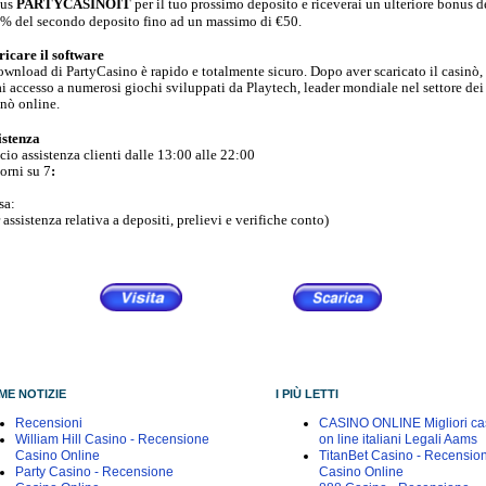
nus
PARTYCASINOIT
per il tuo prossimo deposito e riceverai un ulteriore bonus d
% del secondo deposito fino ad un massimo di €50.
ricare il software
download di PartyCasino è rapido e totalmente sicuro. Dopo aver scaricato il casinò,
ai accesso a numerosi giochi sviluppati da Playtech, leader mondiale nel settore dei
inò online.
istenza
cio assistenza clienti dalle 13:00 alle 22:00
orni su 7
:
sa:
 assistenza relativa a depositi, prelievi e verifiche conto)
ME NOTIZIE
I PIÙ LETTI
Recensioni
CASINO ONLINE Migliori ca
William Hill Casino - Recensione
on line italiani Legali Aams
Casino Online
TitanBet Casino - Recensio
Party Casino - Recensione
Casino Online