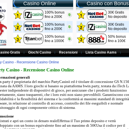
Casino Online
Casino con Bonus
100% bonus
30€ Gratis
fino a 200€
No deposito
100% bonus
30€ Gratis
fino a 200€
No deposito
100% bonus
50% bonus
fino a 1000€
fino a 100€
asino Gratis
Giochi Casino
Recensioni
Lista Casino Aams
ty Casino - Recensione Casino Online
rty Casino - Recensione Casino Online
ormazioni generali
n.party è propietaria del marchio PartyCasinò ed è titolare di concessione GS N.15
nata da AAMS. I loro giochi si basano su piattaforma bwin.party, testata da iTech L
ester indipendente di dispositivi di gioco, per assicurare che i prodotti funzionino
ettamente, siano trasparenti, che i loro esiti non siano prevedibili. Garantiscono cos
fidabilità e la flessibilità del sistema e la conformità ai massimi standard di integrità
ware, in relazione al controllo di accesso, controllo dei file eseguibili e normale
itoraggio di ogni componente critico di sistema.
mozione
strati e apri un conto in denaro reale
Effettua il Tuo primo deposito e verrà
doppiato con un bonus equivalente fino ad un massimo di 50€
Usa il codice per il