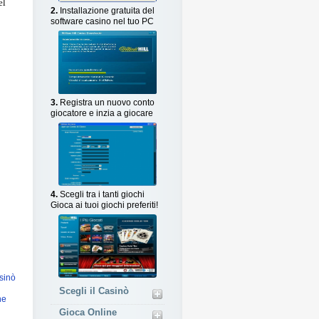
el
2.
Installazione gratuita del
software casino nel tuo PC
3.
Registra un nuovo conto
giocatore e inzia a giocare
4.
Scegli tra i tanti giochi
Gioca ai tuoi giochi preferiti!
sinò
Scegli il Casinò
ne
Gioca Online