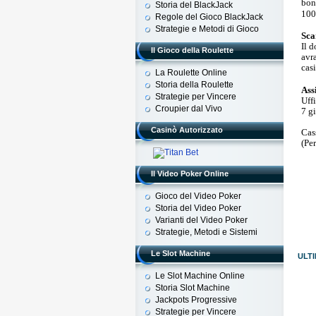
bo
Storia del BlackJack
100
Regole del Gioco BlackJack
Strategie e Metodi di Gioco
Sca
Il 
Il Gioco della Roulette
avr
cas
La Roulette Online
Storia della Roulette
Ass
Strategie per Vincere
Uffi
Croupier dal Vivo
7 gi
Casinò Autorizzato
Cas
(Per
Il Video Poker Online
Gioco del Video Poker
Storia del Video Poker
Varianti del Video Poker
Strategie, Metodi e Sistemi
Le Slot Machine
ULTI
Le Slot Machine Online
Storia Slot Machine
Jackpots Progressive
Strategie per Vincere