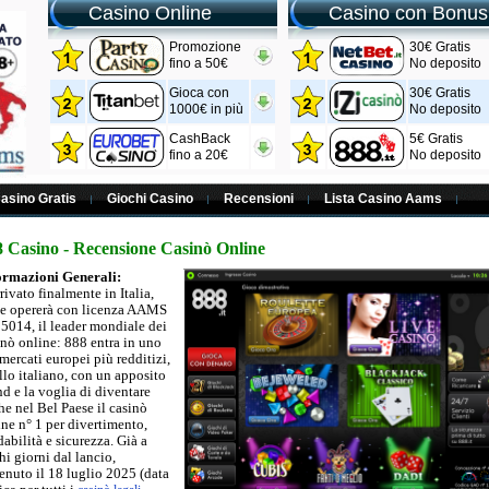
Casino Online
Casino con Bonus
Promozione
30€ Gratis
fino a 50€
No deposito
Gioca con
30€ Gratis
1000€ in più
No deposito
CashBack
5€ Gratis
fino a 20€
No deposito
asino Gratis
Giochi Casino
Recensioni
Lista Casino Aams
8 Casino - Recensione Casinò Online
ormazioni Generali:
rivato finalmente in Italia,
e opererà con licenza AAMS
15014, il leader mondiale dei
inò online: 888 entra in uno
mercati europei più redditizi,
llo italiano, con un apposito
nd e la voglia di diventare
he nel Bel Paese il casinò
ine n° 1 per divertimento,
dabilità e sicurezza. Già a
hi giorni dal lancio,
enuto il 18 luglio 2025 (data