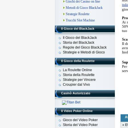
stor
Giochi dei Casino on line
itali
Metodi di Gioco BlackJack
gio
Strategie Roulette
Pro
Trucchi Slot Machine
Ai 
50%
Il Gioco del BlackJack
tuo
Il Gioco del BlackJack
Sca
Storia del BlackJack
Il 
Regole del Gioco BlackJack
avr
Ino
Strategie e Metodi di Gioco
Il Gioco della Roulette
Sup
Per
La Roulette Online
serv
Storia della Roulette
Strategie per Vincere
Croupier dal Vivo
Casinò Autorizzato
Il Video Poker Online
Al
Gioco del Video Poker
Storia del Video Poker
» 