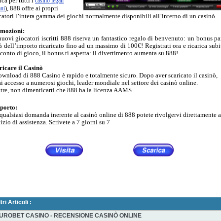
ica per tutti i
casinò legali
), 888 offre ai propri
ani
catori l’intera gamma dei giochi normalmente disponibili all’interno di un casinò.
mozioni:
nuovi giocatori iscritti 888 riserva un fantastico regalo di benvenuto: un bonus par
 dell’importo ricaricato fino ad un massimo di 100€!
Registrati ora e ricarica subi
 conto di gioco, il bonus ti aspetta: il divertimento aumenta su 888!
ricare il Casinò
download di 888 Casino è rapido e totalmente sicuro. Dopo aver scaricato il casinò,
ai accesso a numerosi giochi, leader mondiale nel settore dei casinò online.
ltre, non dimenticarti che 888 ha la licenza AAMS.
porto:
 qualsiasi domanda inerente al casinò online di 888 potete rivolgervi direttamente a
izio di assistenza. Scrivete a
7 giorni su 7
tri Articoli :
EUROBET CASINO - RECENSIONE CASINÒ ONLINE