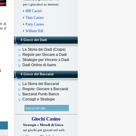
per i giocatori su internet:
888 Casinò
Titan Casino
i al
Party Casino
to il
William Hill
Il Gioco dei Dadi
La Storia dei Dadi (Craps)
Regole per Giocare a Dadi
Strategie per Vincere a Dadi
Dadi Online di Aams
l
Il Gioco del Baccarat
La Storia del Baccarat
Regole: Giocare a Baccarat
Baccarat Punto Banco
Consigli e Strategie
Giochi Casino
Strategie
e
Metodi di Gioco
sui giochi più giocati nel web: