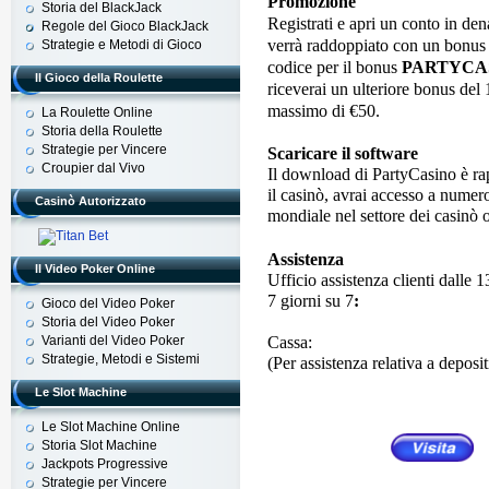
Promozione
Storia del BlackJack
Registrati e apri un conto in den
Regole del Gioco BlackJack
verrà raddoppiato con un bonus
Strategie e Metodi di Gioco
codice per il bonus
PARTYCA
Il Gioco della Roulette
riceverai un ulteriore bonus de
massimo di €50.
La Roulette Online
Storia della Roulette
Strategie per Vincere
Scaricare il software
Croupier dal Vivo
Il download di PartyCasino è ra
il casinò, avrai accesso a numero
Casinò Autorizzato
mondiale nel settore dei casinò 
Assistenza
Il Video Poker Online
Ufficio assistenza clienti dalle 
7 giorni su 7
:
Gioco del Video Poker
Storia del Video Poker
Cassa:
Varianti del Video Poker
Strategie, Metodi e Sistemi
(Per assistenza relativa a deposit
Le Slot Machine
Le Slot Machine Online
Storia Slot Machine
Jackpots Progressive
Strategie per Vincere