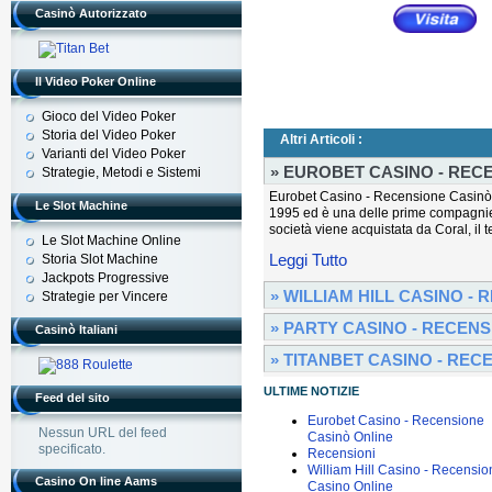
Casinò Autorizzato
Il Video Poker Online
Gioco del Video Poker
Storia del Video Poker
Altri Articoli :
Varianti del Video Poker
» EUROBET CASINO - REC
Strategie, Metodi e Sistemi
Eurobet Casino - Recensione Casinò 
Le Slot Machine
1995 ed è una delle prime compagnie
società viene acquistata da Coral, il 
Le Slot Machine Online
Leggi Tutto
Storia Slot Machine
Jackpots Progressive
» WILLIAM HILL CASINO -
Strategie per Vincere
William Hill Casino - Recensione Ca
» PARTY CASINO - RECEN
Casinò Italiani
William Hill è diventata una delle pi
Party Casino - Recensione Casino Onl
sportive e dei giochi a distanza al mo
» TITANBET CASINO - REC
marchio PartyCasinò ed è titolare d
Leggi Tutto
TitanBet Casino - Recensione Casino 
giochi si basano su piattaforma bwin.p
ULTIME NOTIZIE
Feed del sito
applica nel dettaglio la normativa AAM
Leggi Tutto
conformità con la carta dei servizi, e
Eurobet Casino - Recensione
Nessun URL del feed
Casinò Online
Leggi Tutto
specificato.
Recensioni
William Hill Casino - Recensio
Casino On line Aams
Casino Online