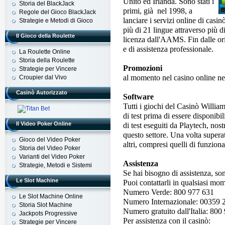
Unito ed Irlanda.
Sono stati i
Storia del BlackJack
primi, già nel 1998, a
Regole del Gioco BlackJack
lanciare i servizi online di casi
Strategie e Metodi di Gioco
più di 21 lingue attraverso più di
Il Gioco della Roulette
licenza dall'AAMS.
Fin dalle o
e di assistenza professionale.
La Roulette Online
Storia della Roulette
Promozioni
Strategie per Vincere
al momento nel casino online n
Croupier dal Vivo
Casinò Autorizzato
Software
Tutti i giochi del Casinò Willia
di test prima di essere disponibil
di test eseguiti da Playtech, nos
Il Video Poker Online
questo settore. Una volta superat
Gioco del Video Poker
altri, compresi quelli di funziona
Storia del Video Poker
Varianti del Video Poker
Assistenza
Strategie, Metodi e Sistemi
Se hai bisogno di assistenza, son
Le Slot Machine
Puoi contattarli in qualsiasi mo
Numero Verde: 800 977 631
Le Slot Machine Online
Numero Internazionale: 00359 
Storia Slot Machine
Numero gratuito dall'Italia: 800
Jackpots Progressive
Per assistenza con il casinò:
Strategie per Vincere