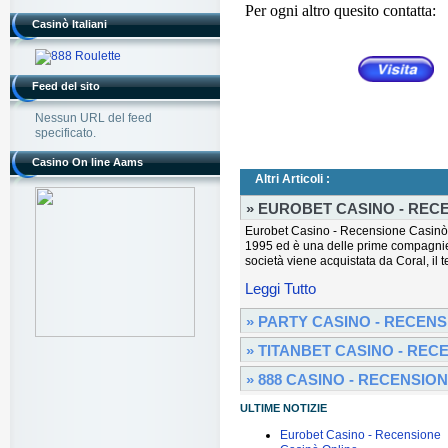
Per ogni altro quesito contatta:
Casinò Italiani
Feed del sito
Nessun URL del feed
specificato.
Casino On line Aams
Altri Articoli :
» EUROBET CASINO - REC
Eurobet Casino - Recensione Casinò 
1995 ed è una delle prime compagnie
società viene acquistata da Coral, il 
Leggi Tutto
» PARTY CASINO - RECEN
Party Casino - Recensione Casino Onl
» TITANBET CASINO - REC
marchio PartyCasinò ed è titolare d
TitanBet Casino - Recensione Casino 
giochi si basano su piattaforma bwin.p
» 888 CASINO - RECENSIO
applica nel dettaglio la normativa AAM
Leggi Tutto
888 Casino - Recensione Casinò Onlin
conformità con la carta dei servizi, e
ULTIME NOTIZIE
Italia, dove opererà con licenza AAMS
Leggi Tutto
entra in uno dei mercati europei più red
Eurobet Casino - Recensione