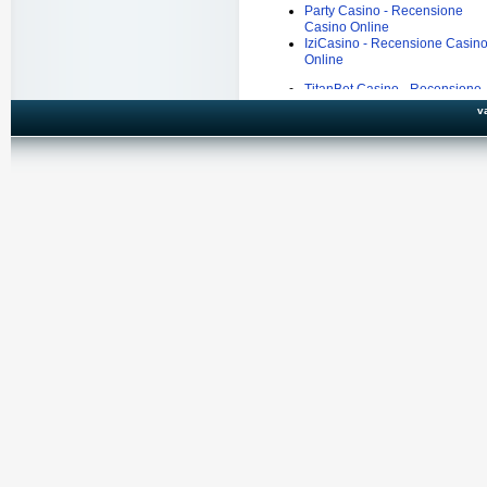
Party Casino - Recensione
Casino Online
IziCasino - Recensione Casin
Online
TitanBet Casino - Recensione
Casino Online
v
William Hill Casino - Recensio
Casino Online
Eurobet Casino - Recensione
Casinò Online