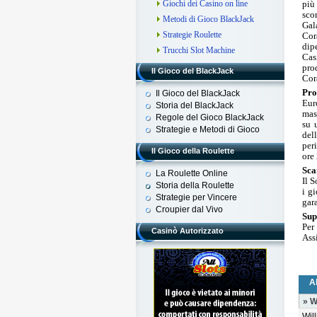
più
Giochi dei Casino on line
sco
Metodi di Gioco BlackJack
Gal
Strategie Roulette
Cor
dip
Trucchi Slot Machine
Cas
pro
Il Gioco del BlackJack
Cora
Pro
Il Gioco del BlackJack
Eur
Storia del BlackJack
mas
Regole del Gioco BlackJack
su 
Strategie e Metodi di Gioco
del
per
Il Gioco della Roulette
ore 
Sca
La Roulette Online
Il 
Storia della Roulette
i g
Strategie per Vincere
gara
Croupier dal Vivo
Sup
Per
Casinò Autorizzato
Assi
Al
» 
Wil