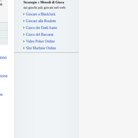
Strategie
e
Metodi di Gioco
se
sui giochi più giocati nel web:
Giocare a BlackJack
Giocare alla Roulette
Gioco dei Dadi Aams
 del
Gioco del Baccarat
o
Video Poker Online
 in
Slot Machine Online
 888
sinò
sione
ne