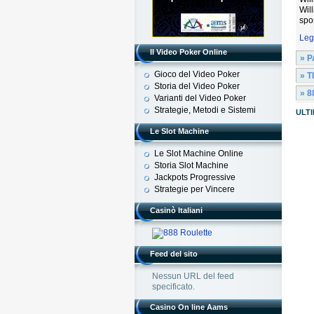
Wil
spo
Leg
Il Video Poker Online
» 
Par
Gioco del Video Poker
» 
mar
Storia del Video Poker
Tit
» 
gioc
Varianti del Video Poker
appl
888
Strategie, Metodi e Sistemi
Leg
conf
ULTI
Ita
Leg
entr
Le Slot Machine
Leg
Le Slot Machine Online
Storia Slot Machine
Jackpots Progressive
Strategie per Vincere
Casinò Italiani
Feed del sito
Nessun URL del feed
specificato.
Casino On line Aams