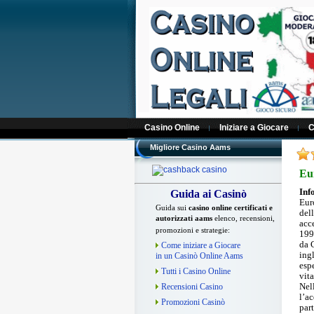
Casino Online
Iniziare a Giocare
C
Migliore Casino Aams
Eu
Inf
Guida ai Casinò
Eur
Guida sui
casino online certificati e
del
autorizzati aams
elenco, recensioni,
acc
promozioni
e strategie:
199
da 
Come iniziare a Giocare
ing
in un Casinò Online Aams
esp
Tutti i Casino Online
vit
Nel
Recensioni Casino
l’a
Promozioni Casinò
par