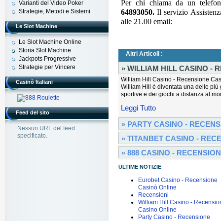
Per chi chiama da un telefo
Varianti del Video Poker
64893050.
Il servizio Assistenza
Strategie, Metodi e Sistemi
alle 21.00 email:
Le Slot Machine
Le Slot Machine Online
Storia Slot Machine
Altri Articoli :
Jackpots Progressive
Strategie per Vincere
» WILLIAM HILL CASINO -
William Hill Casino - Recensione Ca
Casinò Italiani
William Hill è diventata una delle pi
sportive e dei giochi a distanza al mo
Leggi Tutto
Feed del sito
» PARTY CASINO - RECEN
Nessun URL del feed
Party Casino - Recensione Casino Onl
specificato.
» TITANBET CASINO - REC
marchio PartyCasinò ed è titolare d
TitanBet Casino - Recensione Casino 
giochi si basano su piattaforma bwin.p
» 888 CASINO - RECENSIO
applica nel dettaglio la normativa AAM
Leggi Tutto
888 Casino - Recensione Casinò Onlin
conformità con la carta dei servizi, e
ULTIME NOTIZIE
Italia, dove opererà con licenza AAMS
Leggi Tutto
entra in uno dei mercati europei più red
Eurobet Casino - Recensione
Casinò Online
Leggi Tutto
Recensioni
William Hill Casino - Recensio
Casino Online
Party Casino - Recensione